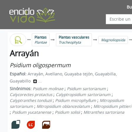
Bu
Plantas
Plantas vasculares
Magnoliopsida
Plantae
Tracheophyta
Arrayán
Psidium oligospermum
Español:
Arrayán, Avellano, Guayaba tejón, Guayabilla,
Guayabillo
...
Sinónimos:
Psidium molinae
;
Psidium sartorianum
;
Calycorectes protactus
;
Calyptropsidium sartorianum
;
Calyptranthes tonduzii
;
Psidium microphyllum
;
Mitropsidium
sartorianum
;
Mitropsidium oblanceolatum
;
Mitropsidium pittieri
;
Psidium yucatanense
;
Psidium solisii
;
Mitranthes sartoriana