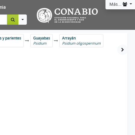
Más...
mia
Toggle Dropdown
iptos y parientes
Guayabas
Arrayán
Psidium
Psidium oligospermum