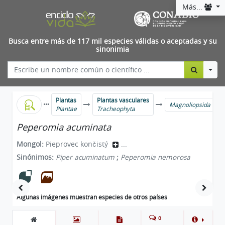
Más...
Busca entre más de 117 mil especies válidas o aceptadas y su
sinonimia
Togg
Plantas
Plantas vasculares
Magnoliopsida
Plantae
Tracheophyta
Peperomia acuminata
Mongol:
Pieprovec končistý
...
Sinónimos:
Piper acuminatum
;
Peperomia nemorosa
Algunas imágenes muestran especies de otros países
0