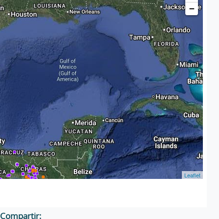
−
Leaflet
Compartir: