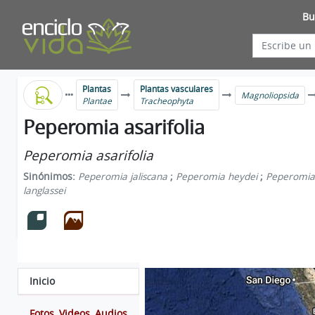
Bu
Plantas
Plantas vasculares
Magnoliopsida
Plantae
Tracheophyta
Peperomia asarifolia
Peperomia asarifolia
Sinónimos:
Peperomia jaliscana
;
Peperomia heydei
;
Peperomia
langlassei
Inicio
Fotos, Videos, Audios