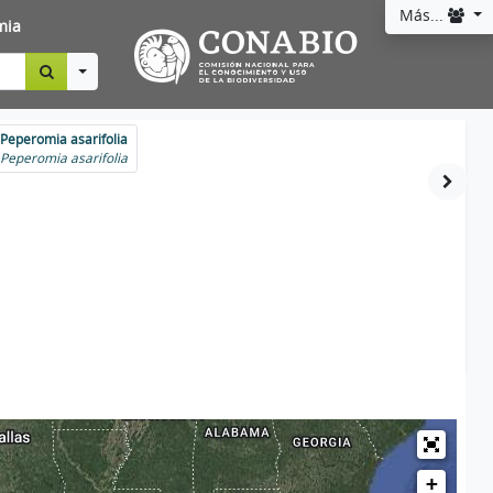
Más...
mia
Toggle Dropdown
Peperomia asarifolia
Peperomia asarifolia
+