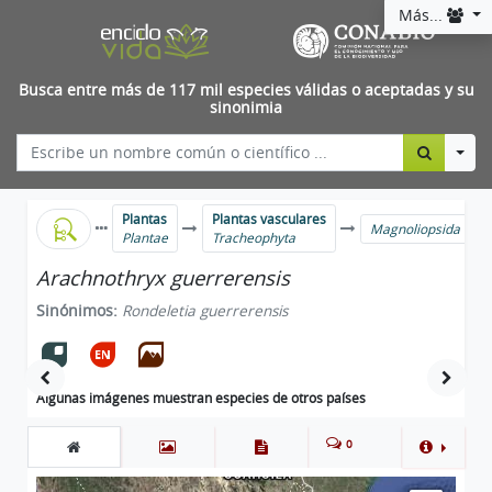
Más...
Busca entre más de 117 mil especies válidas o aceptadas y su
sinonimia
Togg
Plantas
Plantas vasculares
Magnoliopsida
Plantae
Tracheophyta
Arachnothryx guerrerensis
Sinónimos:
Rondeletia guerrerensis
Algunas imágenes muestran especies de otros países
0