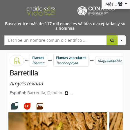
Más...
Busca entre más de 117 mil especies válidas o aceptadas y su
sinonimia
Togg
Plantas
Plantas vasculares
Magnoliopsida
Plantae
Tracheophyta
Barretilla
Amyris texana
Español:
Barretilla, Ocotillo
...