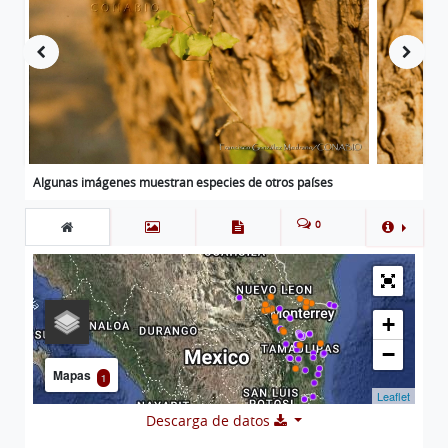
Algunas imágenes muestran especies de otros países
0
+
−
Mapas
1
Leaflet
Descarga de datos