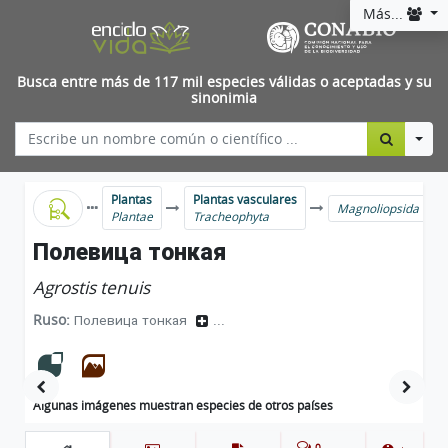
Más...
Busca entre más de 117 mil especies válidas o aceptadas y su
sinonimia
Togg
Plantas
Plantas vasculares
Magnoliopsida
Plantae
Tracheophyta
Полевица тонкая
Agrostis tenuis
Ruso:
Полевица тонкая
...
Algunas imágenes muestran especies de otros países
0