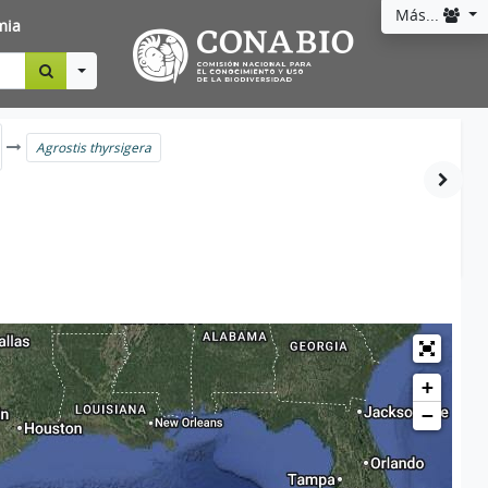
Más...
mia
Toggle Dropdown
Agrostis thyrsigera
+
−