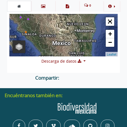
0
+
−
Leaflet
Descarga de datos
Compartir:
Encuéntranos también en: