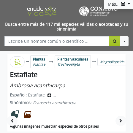
Más...
Busca entre más de 117 mil especies válidas o aceptadas y su
sinonimia
Togg
Plantas
Plantas vasculares
Magnoliopsida
Plantae
Tracheophyta
Estafiate
Ambrosia acanthicarpa
Español:
Estafiate
...
Sinónimos:
Franseria acanthicarpa
Algunas imágenes muestran especies de otros países