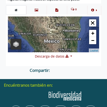
0
+
−
Leaflet
Descarga de datos
Compartir:
Encuéntranos también en: