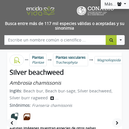
Más...
Busca entre más de 117 mil especies válidas o aceptadas y su
sinonimia
Togg
Plantas
Plantas vasculares
Magnoliopsida
Plantae
Tracheophyta
Silver beachweed
Ambrosia chamissonis
Inglés:
Beach bur, Beach bur-sage, Silver beachweed,
Silver burr ragweed
...
Sinónimos:
Franseria chamissonis
Algunas imágenes muestran especies de otros países