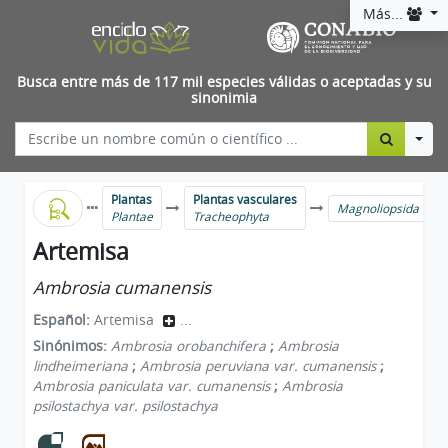
Más...
Busca entre más de 117 mil especies válidas o aceptadas y su
sinonimia
Togg
Plantas
Plantas vasculares
Magnoliopsida
Plantae
Tracheophyta
Artemisa
Ambrosia cumanensis
Español:
Artemisa
...
Sinónimos:
Ambrosia orobanchifera
;
Ambrosia
lindheimeriana
;
Ambrosia peruviana var. cumanensis
;
Ambrosia paniculata var. cumanensis
;
Ambrosia
psilostachya var. psilostachya