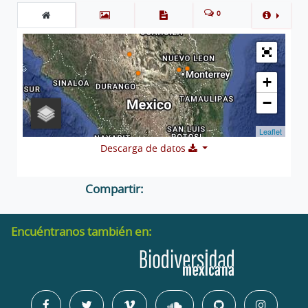
0
+
−
Leaflet
Descarga de datos
Compartir:
Encuéntranos también en: