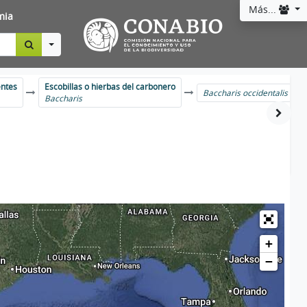
Más...
mia
Toggle Dropdown
entes
Escobillas o hierbas del carbonero
Baccharis occidentalis
Baccharis
+
−