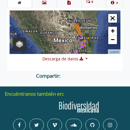
0
+
−
Leaflet
Descarga de datos
Compartir:
Encuéntranos también en: