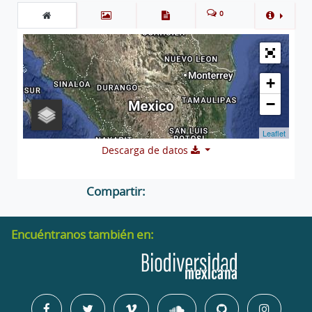
0
+
−
Leaflet
Descarga de datos
Compartir:
Encuéntranos también en: