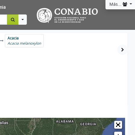
Más...
mia
Toggle Dropdown
Acacia
Acacia melanoxylon