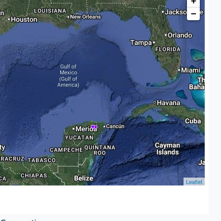
+
−
Leaflet