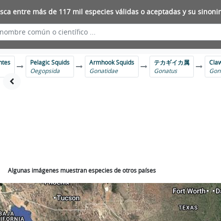
sca entre más de 117 mil especies válidas o aceptadas y su sinoni
ntes
Pelagic Squids
Armhook Squids
テカギイカ属
Cla
Oegopsida
Gonatidae
Gonatus
Gon
Algunas imágenes muestran especies de otros países