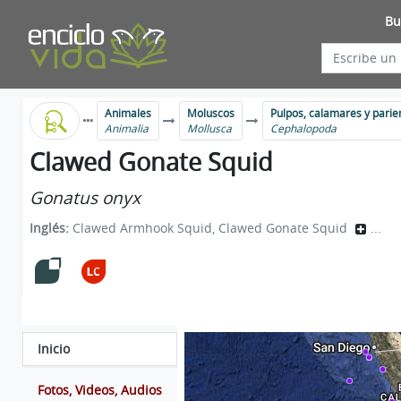
Bu
Animales
Moluscos
Pulpos, calamares y parie
Animalia
Mollusca
Cephalopoda
Clawed Gonate Squid
Gonatus onyx
Inglés:
Clawed Armhook Squid, Clawed Gonate Squid
...
Inicio
Fotos, Videos, Audios