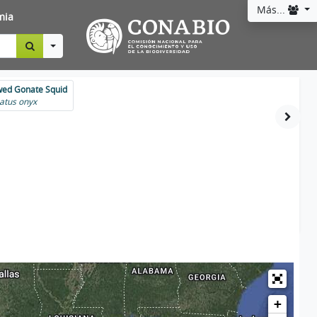
Más...
mia
Toggle Dropdown
wed Gonate Squid
atus onyx
+