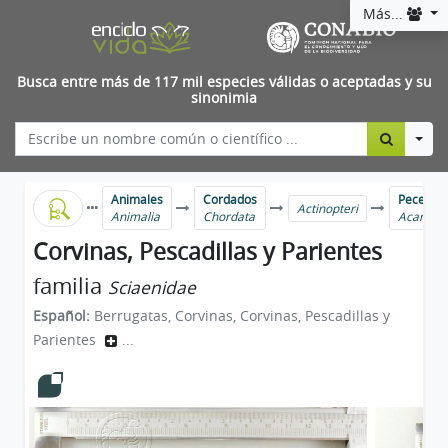
Más...
Busca entre más de 117 mil especies válidas o aceptadas y su
sinonimia
Togg
Animales
Cordados
Peces ma
Actinopteri
Animalia
Chordata
Acanthu
Corvinas, Pescadillas y Parientes
familia
Sciaenidae
Español:
Berrugatas, Corvinas, Corvinas, Pescadillas y
Parientes
...