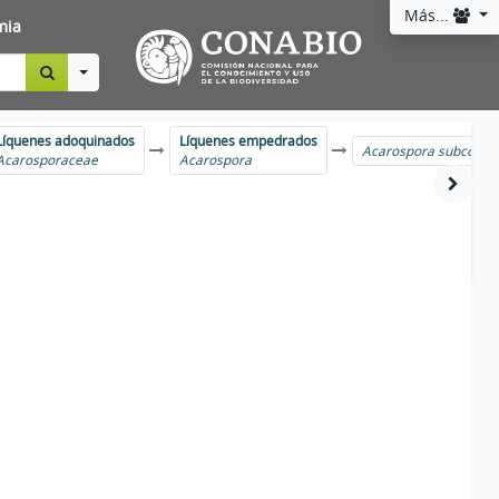
Más...
mia
Toggle Dropdown
Líquenes adoquinados
Líquenes empedrados
Acarospora subconti
Acarosporaceae
Acarospora