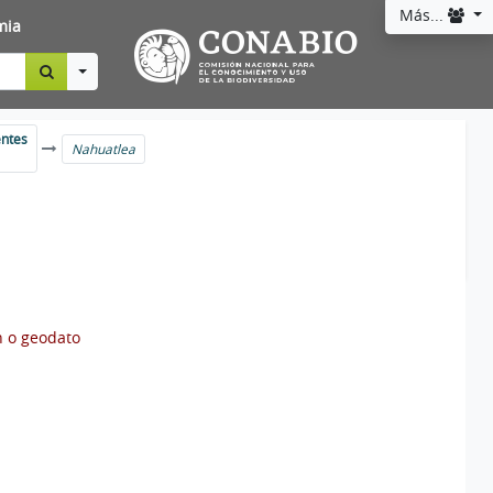
Más...
mia
Toggle Dropdown
entes
Nahuatlea
n o geodato