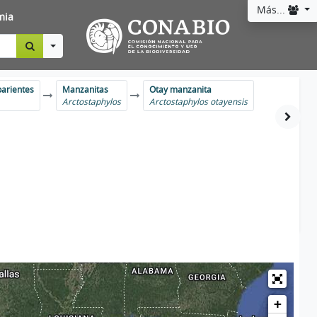
Más...
mia
Toggle Dropdown
parientes
Manzanitas
Otay manzanita
Arctostaphylos
Arctostaphylos otayensis
+