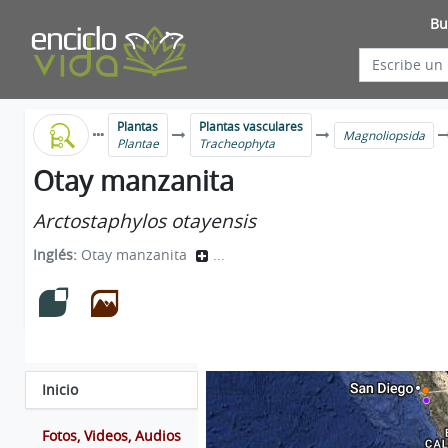
Bu
Plantas
Plantas vasculares
Magnoliopsida
Plantae
Tracheophyta
Otay manzanita
Arctostaphylos otayensis
Inglés:
Otay manzanita
...
Inicio
Fotos, Videos, Audios