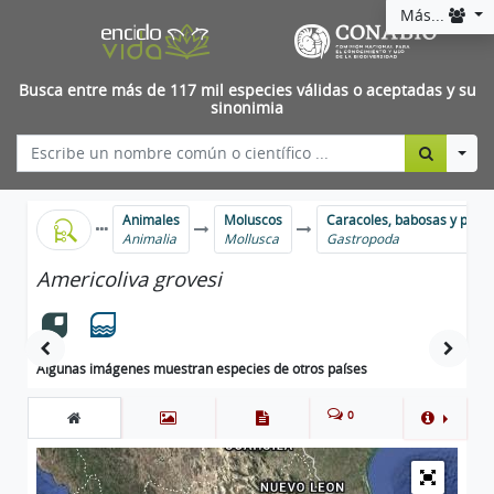
Más...
Busca entre más de 117 mil especies válidas o aceptadas y su
sinonimia
Togg
Animales
Moluscos
Caracoles, babosas y parie
Animalia
Mollusca
Gastropoda
Americoliva grovesi
Algunas imágenes muestran especies de otros países
0