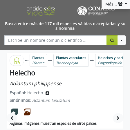
Más...
Busca entre más de 117 mil especies válidas o aceptadas y su
sinonimia
Togg
Plantas
Plantas vasculares
Helechos y parient
Plantae
Tracheophyta
Polypodiopsida
Helecho
Adiantum philippense
Español:
Helecho
...
Sinónimos:
Adiantum lunulatum
Algunas imágenes muestran especies de otros países