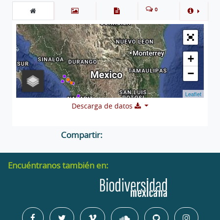
0
+
−
Leaflet
Descarga de datos
Compartir:
Encuéntranos también en: