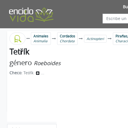
Bu
Animales
Cordados
Pirañas,
Actinopteri
Animalia
Chordata
Charac
Tetřík
género
Roeboides
Checo:
Tetřík
...