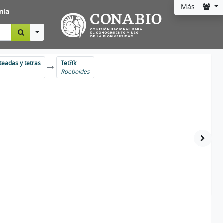
Más...
mia
Toggle Dropdown
es, plateadas y tetras
Tetřík
Roeboides