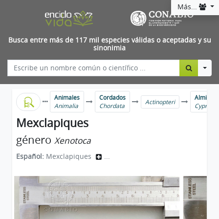
Más...
Busca entre más de 117 mil especies válidas o aceptadas y su
sinonimia
Togg
Animales
Cordados
Almirant
Actinopteri
Animalia
Chordata
Cyprinod
Mexclapiques
género
Xenotoca
Español:
Mexclapiques
...