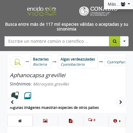
Más...
Busca entre más de 117 mil especies válidas o aceptadas y su
sinonimia
Togg
Bacterias
Algas verdeazuladas
Cyanophyceae
Bacteria
Cyanobacteria
Aphanocapsa grevillei
Sinónimos:
Microcystis grevillei
Algunas imágenes muestran especies de otros países
0