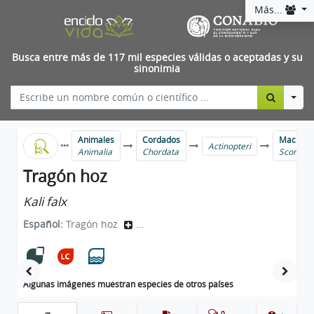
Más...
Busca entre más de 117 mil especies válidas o aceptadas y su
sinonimia
Togg
Animales
Cordados
Mackerels
Actinopteri
Animalia
Chordata
Scombri
Tragón hoz
Kali falx
Español:
Tragón hoz
...
Algunas imágenes muestran especies de otros países
0