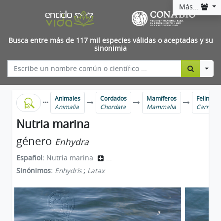
Más...
Busca entre más de 117 mil especies válidas o aceptadas y su
sinonimia
Togg
Animales
Cordados
Mamíferos
Felinos, 
Animalia
Chordata
Mammalia
Carnivor
Nutria marina
género
Enhydra
Español:
Nutria marina
...
Sinónimos:
Enhydris
;
Latax