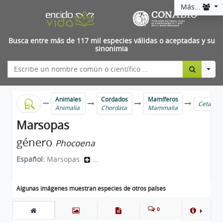
Más...
Busca entre más de 117 mil especies válidas o aceptadas y su
sinonimia
Togg
Animales
Cordados
Mamíferos
Cetartio
Animalia
Chordata
Mammalia
Marsopas
género
Phocoena
Español:
Marsopas
...
Algunas imágenes muestran especies de otros países
0