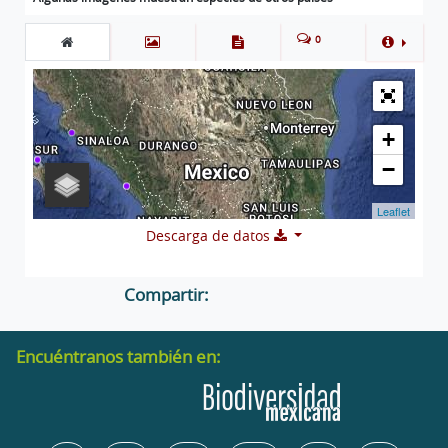
0
+
−
Leaflet
Descarga de datos
Compartir:
Encuéntranos también en: