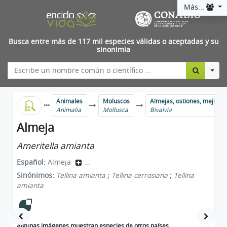
Más...
Busca entre más de 117 mil especies válidas o aceptadas y su
sinonimia
Togg
Animales
Moluscos
Almejas, ostiones, mejillon
Animalia
Mollusca
Bivalvia
Almeja
Ameritella amianta
Español:
Almeja
...
Sinónimos:
Tellina amianta
;
Tellina cerrosiana
;
Tellina
amianta
Algunas imágenes muestran especies de otros países