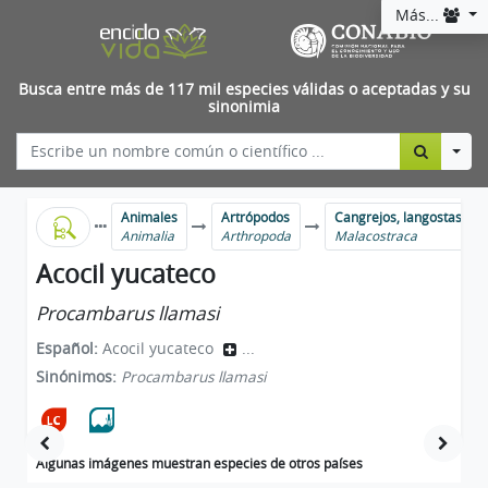
Más...
Busca entre más de 117 mil especies válidas o aceptadas y su
sinonimia
Togg
Animales
Artrópodos
Cangrejos, langostas, ca
Animalia
Arthropoda
Malacostraca
Acocil yucateco
Procambarus llamasi
Español:
Acocil yucateco
...
Sinónimos:
Procambarus llamasi
Algunas imágenes muestran especies de otros países