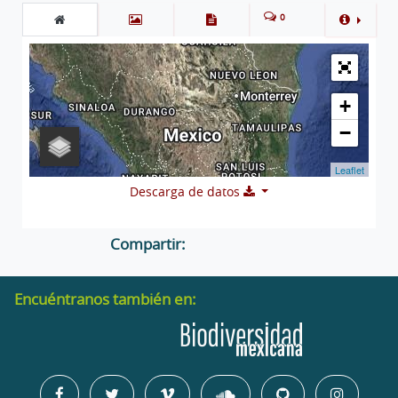
0
+
−
Leaflet
Descarga de datos
Compartir:
Encuéntranos también en: