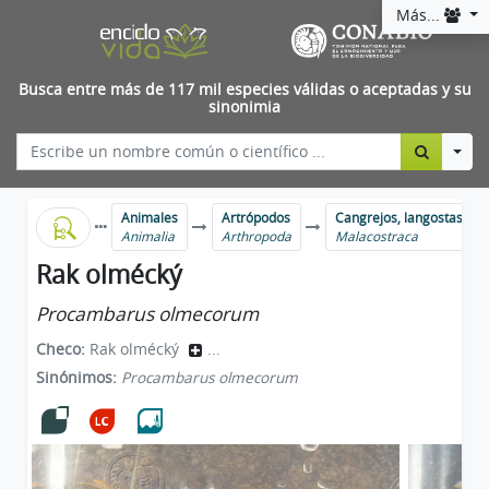
Más...
Busca entre más de 117 mil especies válidas o aceptadas y su
sinonimia
Togg
Animales
Artrópodos
Cangrejos, langostas, ca
Animalia
Arthropoda
Malacostraca
Rak olmécký
Procambarus olmecorum
Checo:
Rak olmécký
...
Sinónimos:
Procambarus olmecorum