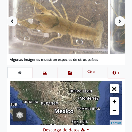
Algunas imágenes muestran especies de otros países
0
+
−
Leaflet
Descarga de datos