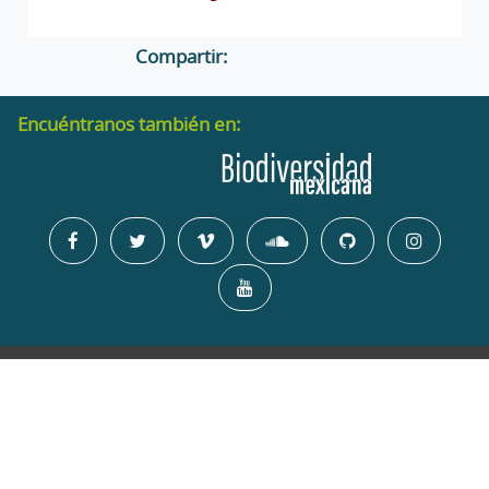
Compartir:
Encuéntranos también en:
Liga Periférico - Insurgentes Sur, Núm. 4903, Col. Parques del
Pedregal, Del. Tlalpan, C.P. 14010, México, CDMX | Tel. (55)
5004-5000
Comentarios y sugerencias generales a:
| Plano de ubicación
CONABIO con
Google maps