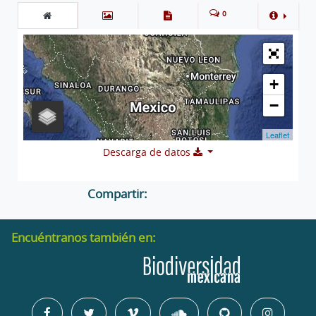
0
+
−
Leaflet
Descarga de datos
Compartir:
Encuéntranos también en: