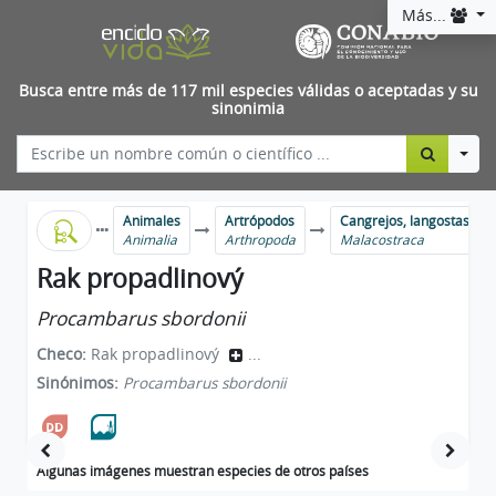
Más...
Busca entre más de 117 mil especies válidas o aceptadas y su
sinonimia
Togg
Animales
Artrópodos
Cangrejos, langostas, ca
Animalia
Arthropoda
Malacostraca
Rak propadlinový
Procambarus sbordonii
Checo:
Rak propadlinový
...
Sinónimos:
Procambarus sbordonii
Algunas imágenes muestran especies de otros países