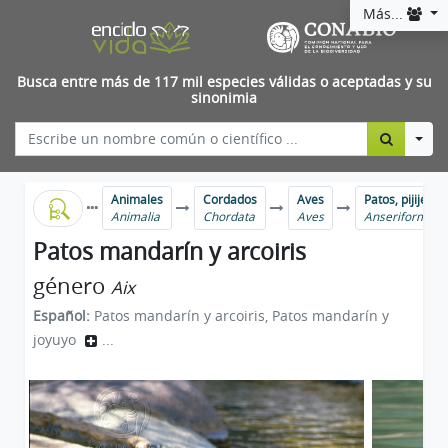
Más...
Busca entre más de 117 mil especies válidas o aceptadas y su
sinonimia
Togg
Animales
Cordados
Aves
Patos, pijijes, 
Animalia
Chordata
Aves
Anseriformes
Patos mandarín y arcoiris
género
Aix
Español:
Patos mandarín y arcoiris, Patos mandarín y
joyuyo
...