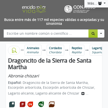
Más...
Busca entre más de 117 mil especies válidas o aceptadas y su
sinonimia
Togg
Animales
Cordados
Reptiles
Lagartijas y
Animalia
Chordata
Reptilia
Squamata
Dragoncito de la Sierra de Santa
Martha
Abronia chiszari
Español:
Dragoncito de la Sierra de Santa Martha,
Escorpión arborícola, Escorpión arborícola de Chiszar,
Lagarto alicante, Lagarto alicante de Chiszar
...