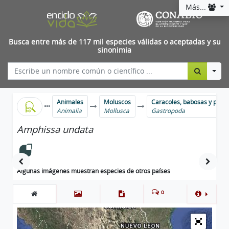
Más...
Busca entre más de 117 mil especies válidas o aceptadas y su
sinonimia
Togg
Animales
Moluscos
Caracoles, babosas y parie
Animalia
Mollusca
Gastropoda
Amphissa undata
Algunas imágenes muestran especies de otros países
0