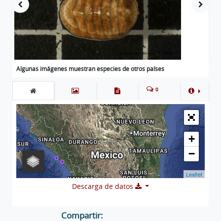
Algunas imágenes muestran especies de otros países
0
+
−
Leaflet
Descarga de datos
Compartir: