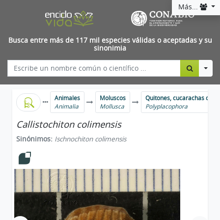
Más...
Busca entre más de 117 mil especies válidas o aceptadas y su
sinonimia
Togg
Animales
Moluscos
Quitones, cucarachas de m
Animalia
Mollusca
Polyplacophora
Callistochiton colimensis
Sinónimos:
Ischnochiton colimensis