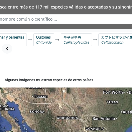
sca entre más de 117 mil especies válidas o aceptadas y su sinoni
mar y parientes
Quitones
투구군부과
カブトヒザラガイ
Chitonida
Callistoplacidae
Callistochiton
Algunas imágenes muestran especies de otros países