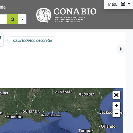
Más...
mia
Toggle Dropdown
属
Callistochiton decoratus
+
−