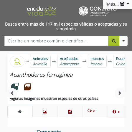
Más...
Busca entre más de 117 mil especies válidas o aceptadas y su
sinonimia
Togg
Animales
Artrópodos
Insectos
Escarabaj
Animalia
Arthropoda
Insecta
Coleopte
Acanthoderes ferruginea
Algunas imágenes muestran especies de otros países
0
Compartir: