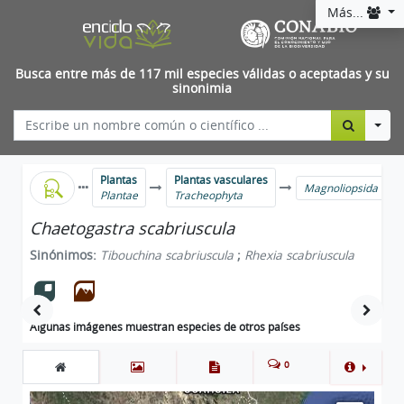
Más...
Busca entre más de 117 mil especies válidas o aceptadas y su
sinonimia
Togg
Plantas
Plantas vasculares
Magnoliopsida
Plantae
Tracheophyta
Chaetogastra scabriuscula
Sinónimos:
Tibouchina scabriuscula
;
Rhexia scabriuscula
Algunas imágenes muestran especies de otros países
0