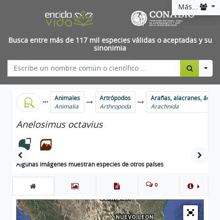
Más...
Busca entre más de 117 mil especies válidas o aceptadas y su
sinonimia
Togg
Animales
Artrópodos
Arañas, alacranes, ácaro
Animalia
Arthropoda
Arachnida
Anelosimus octavius
Algunas imágenes muestran especies de otros países
0