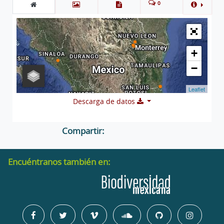
0
+
−
Leaflet
Descarga de datos
Compartir:
Encuéntranos también en: