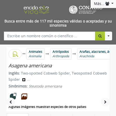
Más...
Busca entre más de 117 mil especies válidas o aceptadas y su
sinonimia
Togg
Animales
Artrópodos
Arañas, alacranes, ácaro
Animalia
Arthropoda
Arachnida
Asagena americana
Inglés:
Two-spotted Cobweb Spider, Twospotted Cobweb
Spider
...
Sinónimos:
Steatoda americana
Algunas imágenes muestran especies de otros países