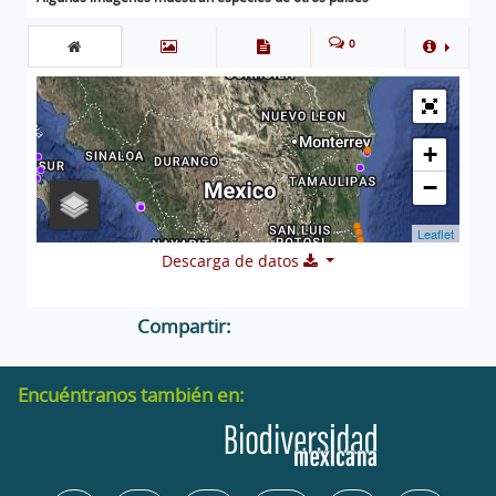
0
+
−
Leaflet
Descarga de datos
Compartir:
Encuéntranos también en: