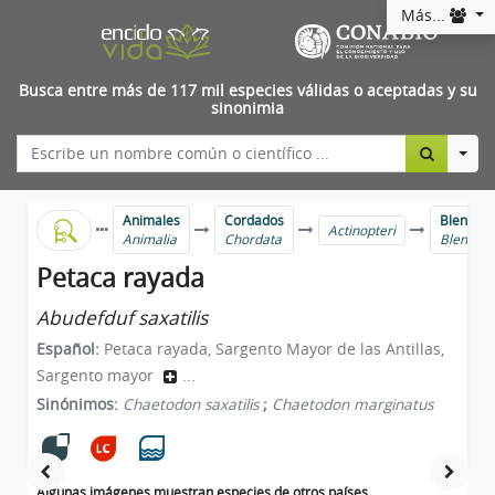
Más...
Busca entre más de 117 mil especies válidas o aceptadas y su
sinonimia
Togg
Animales
Cordados
Blennies
Actinopteri
Animalia
Chordata
Blenniif
Petaca rayada
Abudefduf saxatilis
Español:
Petaca rayada, Sargento Mayor de las Antillas,
Sargento mayor
...
Sinónimos:
Chaetodon saxatilis
;
Chaetodon marginatus
Algunas imágenes muestran especies de otros países