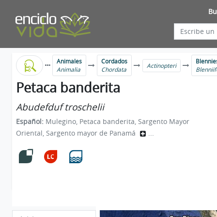
Bu
Animales
Cordados
Blennie
Actinopteri
Animalia
Chordata
Blennii
Petaca banderita
Abudefduf troschelii
Español:
Mulegino, Petaca banderita, Sargento Mayor
Oriental, Sargento mayor de Panamá
...