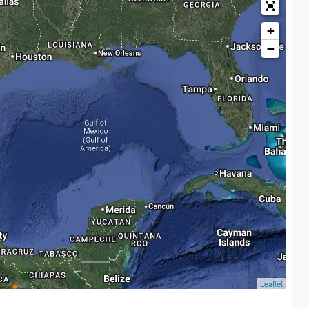
+
−
Leaflet