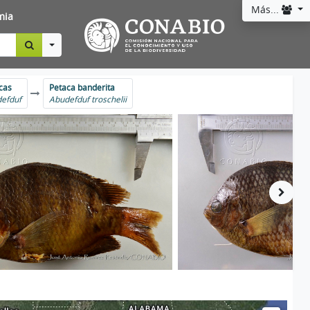
Más...
mia
Toggle Dropdown
cas
Petaca banderita
efduf
Abudefduf troschelii