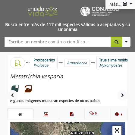
Más...
Busca entre más de 117 mil especies válidas o aceptadas y su
sinonimia
Togg
Protozoarios
True slime molds
Amoebozoa
Protozoa
Myxomycetes
Metatrichia vesparia
Algunas imágenes muestran especies de otros países
0