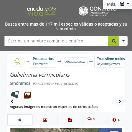
Más...
Busca entre más de 117 mil especies válidas o aceptadas y su
sinonimia
Togg
Protozoarios
True slime molds
Amoebozoa
Protozoa
Myxomycetes
Gulielmina vermicularis
Sinónimos:
Perichaena vermicularis
Algunas imágenes muestran especies de otros países
0