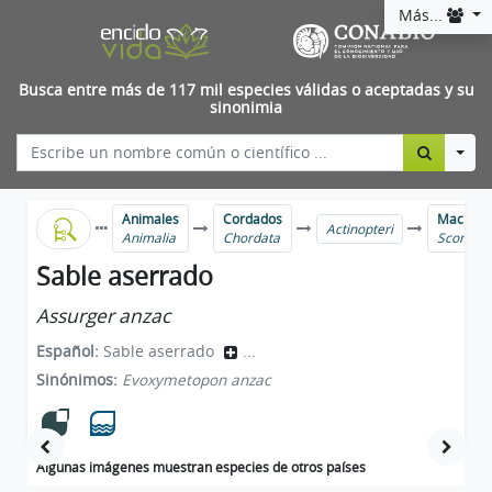
Más...
Busca entre más de 117 mil especies válidas o aceptadas y su
sinonimia
Togg
Animales
Cordados
Mackerels
Actinopteri
Animalia
Chordata
Scombri
Sable aserrado
Assurger anzac
Español:
Sable aserrado
...
Sinónimos:
Evoxymetopon anzac
Algunas imágenes muestran especies de otros países