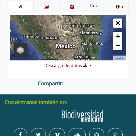
0
+
−
Leaflet
Descarga de datos
Compartir:
Encuéntranos también en: