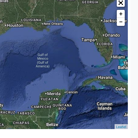
+
−
Leaflet