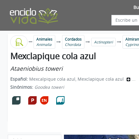
Bu
Animales
Cordados
Almiran
Actinopteri
Animalia
Chordata
Cyprino
Mexclapique cola azul
Ataeniobius toweri
Español:
Mexcalpique cola azul, Mexclapique cola azul
...
Sinónimos:
Goodea toweri