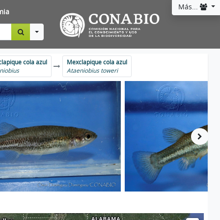
Más...
mia
Toggle Dropdown
lapique cola azul
Mexclapique cola azul
niobius
Ataeniobius toweri