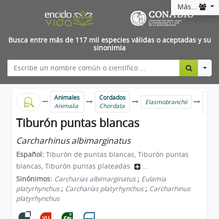
Más...
Busca entre más de 117 mil especies válidas o aceptadas y su
sinonimia
Togg
Animales
Cordados
Tibu
Elasmobranchii
Animalia
Chordata
Car
Tiburón puntas blancas
Carcharhinus albimarginatus
Español:
Tiburón de puntas blancas, Tiburón puntas
blancas, Tiburón puntas plateadas
...
Sinónimos:
Carcharias albimarginatus
;
Eulamia
platyrhynchus
;
Carcharias platyrhynchus
;
Carcharhinus
platyrhynchus