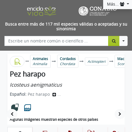
Más...
Busca entre más de 117 mil especies válidas o aceptadas y su
sinonimia
Togg
Animales
Cordados
Mackerels
Actinopteri
Animalia
Chordata
Scombri
Pez harapo
Icosteus aenigmaticus
Español:
Pez harapo
...
Algunas imágenes muestran especies de otros países
0