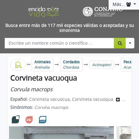
Más...
Busca entre más de 117 mil especies válidas o aceptadas y su
sinonimia
Togg
Animales
Cordados
Peces ma
Actinopteri
Animalia
Chordata
Acanthu
Corvineta vacuoqua
Corvula macrops
Español:
Corvineta vacuocua, Corvineta vacuoqua
...
Sinónimos:
Corvina macrops